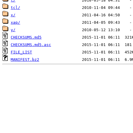
t/
tcl/
x/
xap/
y/
CHECKSUMS.md5
CHECKSUMS.md5.asc
FILE_LIST
MANIFEST.bz2